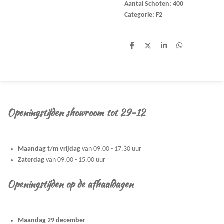
Aantal Schoten: 400
Categorie: F2
D
D
S
D
e
e
h
e
l
e
a
l
e
l
r
e
n
e
n
Openingstijden showroom tot 29-12
Maandag t/m vrijdag
van 09.00 - 17.30 uur
Zaterdag
van 09.00 - 15.00 uur
Openingstijden op de afhaaldagen
Maandag 29 december