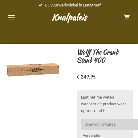
DE vuurwerkwinkel in Landgraaf
Ga
direct
Knalpaleis
naar
de
hoofdinhoud
Wolff The Grand
Stand 400
€ 249,95
Laat het me weten
wanneer dit product weer
op voorraad is.
Verzenden