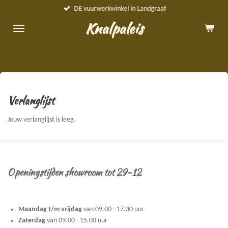
DE vuurwerkwinkel in Landgraaf
Ga
direct
Knalpaleis
naar
de
hoofdinhoud
Verlanglijst
Jouw verlanglijst is leeg.
Openingstijden showroom tot 29-12
Maandag t/m vrijdag
van 09.00 - 17.30 uur
Zaterdag
van 09.00 - 15.00 uur