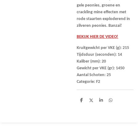
gele peonies, groene en
crackling mine effecten met
rode staarten exploderend in
zilveren peonies. Banzai!
BEKIJK HIER DE VIDEO!
Kruitgewicht per VKE (g): 215
Tijdsduur (seconden): 14
Kaliber (mm): 20
Gewicht per VKE (gr): 1450
Aantal Schoten: 25
Categorie: F2
D
D
S
D
e
e
h
e
l
e
a
l
e
l
r
e
n
e
n