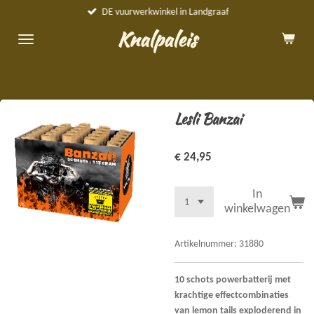
DE vuurwerkwinkel in Landgraaf
Ga
direct
Knalpaleis
naar
de
hoofdinhoud
Lesli Banzai
€ 24,95
In
winkelwagen
Artikelnummer:
31880
10 schots powerbatterij met
krachtige effectcombinaties
van lemon tails exploderend in