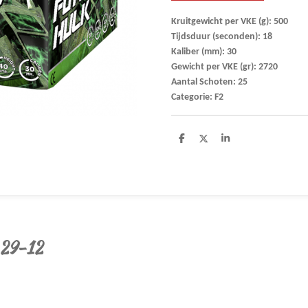
Kruitgewicht per VKE (g): 500
Tijdsduur (seconden): 18
Kaliber (mm): 30
Gewicht per VKE (gr): 2720
Aantal Schoten: 25
Categorie: F2
D
D
S
e
e
h
l
e
a
e
l
r
n
e
 29-12