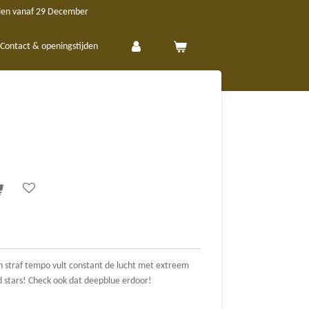
len vanaf 29 December
Contact & openingstijden
en straf tempo vult constant de lucht met extreem
red stars! Check ook dat deepblue erdoor!