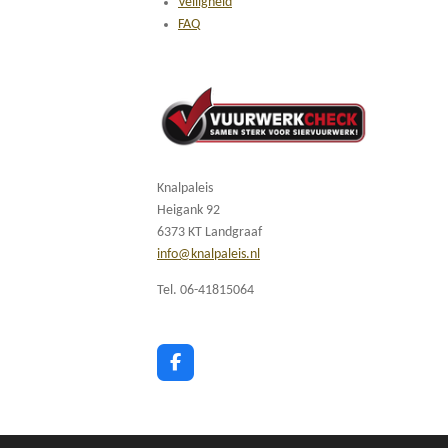
Veiligheid
FAQ
Knalpaleis
Heigank 92
6373 KT Landgraaf
info@knalpaleis.nl
Tel. 06-41815064
F
a
c
e
b