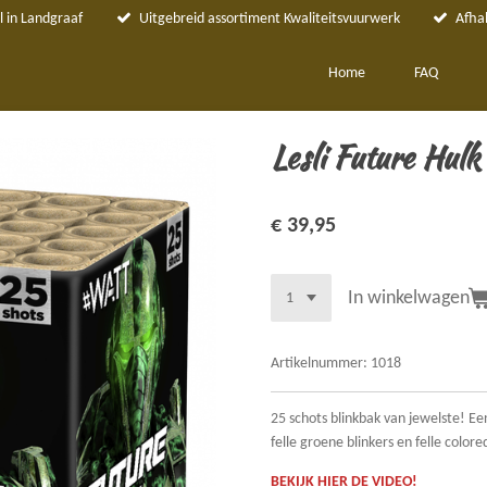
 in Landgraaf
Uitgebreid assortiment Kwaliteitsvuurwerk
Afha
Home
FAQ
Lesli Future Hulk
€ 39,95
In winkelwagen
Artikelnummer:
1018
25 schots blinkbak van jewelste! E
felle groene blinkers en felle colo
BEKIJK HIER DE VIDEO!