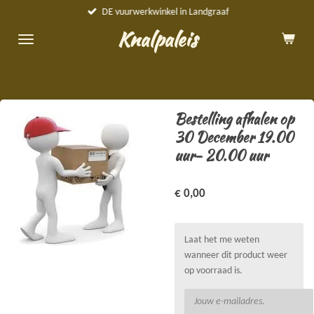
DE vuurwerkwinkel in Landgraaf
Ga
direct
Knalpaleis
naar
de
hoofdinhoud
Bestelling afhalen op
30 December 19.00
uur- 20.00 uur
€ 0,00
Laat het me weten
wanneer dit product weer
op voorraad is.