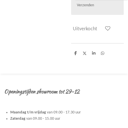
Verzenden
Uitverkocht
D
D
S
D
e
e
h
e
l
e
a
l
e
l
r
e
n
e
n
Openingstijden showroom tot 29-12
Maandag t/m vrijdag
van 09.00 - 17.30 uur
Zaterdag
van 09.00 - 15.00 uur