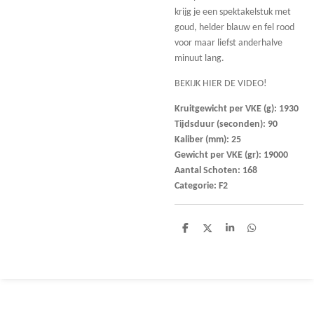
krijg je een spektakelstuk met
goud, helder blauw en fel rood
voor maar liefst anderhalve
minuut lang.
BEKIJK HIER DE VIDEO!
Kruitgewicht per VKE (g): 1930
Tijdsduur (seconden): 90
Kaliber (mm): 25
Gewicht per VKE (gr): 19000
Aantal Schoten: 168
Categorie: F2
D
D
S
D
e
e
h
e
l
e
a
l
e
l
r
e
n
e
n