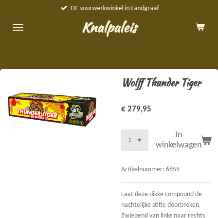
DE vuurwerkwinkel in Landgraaf
Ga
direct
Knalpaleis
naar
de
hoofdinhoud
Wolff Thunder Tiger
€ 279,95
In
winkelwagen
Artikelnummer:
6655
Laat deze dikke compound de
nachtelijke stilte doorbreken.
Zwiepend van links naar rechts