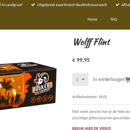
 in Landgraaf
Uitgebreid assortiment Kwaliteitsvuurwerk
Afha
Home
FAQ
Wolff Flint
€ 99,95
In winkelwagen
Artikelnummer:
6642
Flint weet precies hoe je de hele
prachtige glitterstaarten gecomb
BEKIJK HIER DE VIDEO!