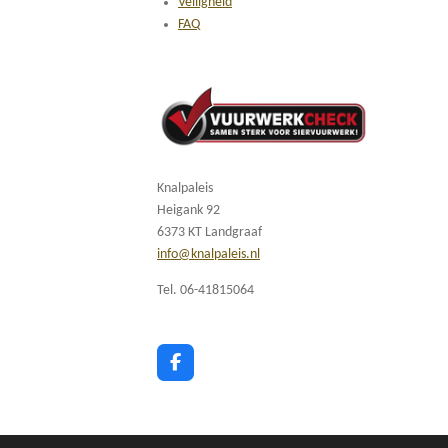
Veiligheid
FAQ
Knalpaleis
Heigank 92
6373 KT Landgraaf
info@knalpaleis.nl
Tel. 06-41815064
F
a
c
e
b