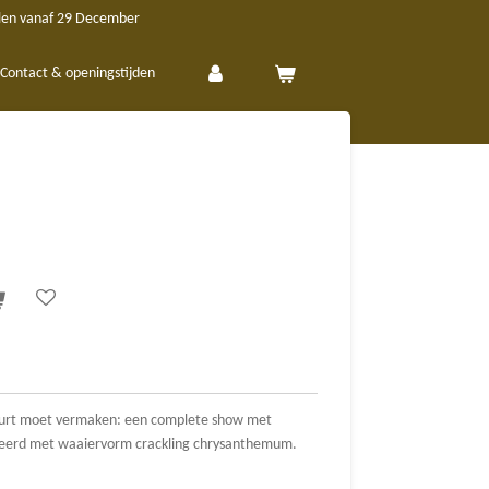
len vanaf 29 December
Contact & openingstijden
 buurt moet vermaken: een complete show met
ineerd met waaiervorm crackling chrysanthemum.