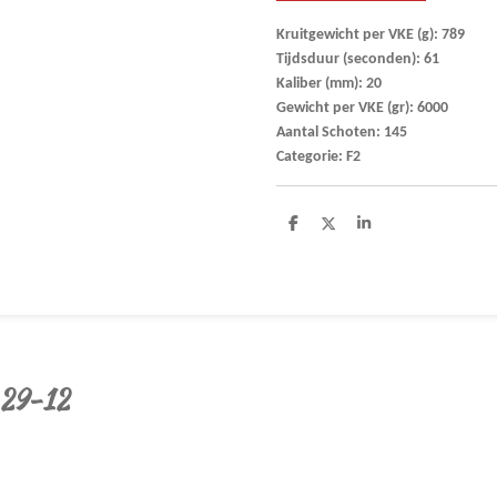
Kruitgewicht per VKE (g): 789
Tijdsduur (seconden): 61
Kaliber (mm): 20
Gewicht per VKE (gr): 6000
Aantal Schoten: 145
Categorie: F2
D
D
S
e
e
h
l
e
a
e
l
r
n
e
 29-12