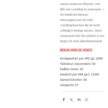
meest moderne effecten. Het
lijkt wel crackling te sneeuwen..!
De helderste kleuren
ontsnappen aan de volle
cracklingstaarten die de lucht
volledig in beslag nemen. Deze
compound met 66 schoten is van
begin tot eind adembenemend.
BEKIJK HIER DE VIDEO!
Kruitgewicht per VKE (g): 2000
Tijdsduur (seconden): 50
Kaliber (mm): 30
Gewicht per VKE (gr): 11500
Aantal Schoten: 66
Categorie: F2
D
D
S
D
e
e
h
e
l
e
a
l