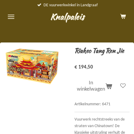
DE vuurwerkwinkel in Landgraaf
Ga
direct
Knalpaleis
naar
de
hoofdinhoud
Riakeo Tang Ren Jie
€ 194,50
In
winkelwagen
Artikelnummer:
6471
Vuurwerk rechtstreeks van de
straten van Chinatown! De
klassieke uitstraling verhult de