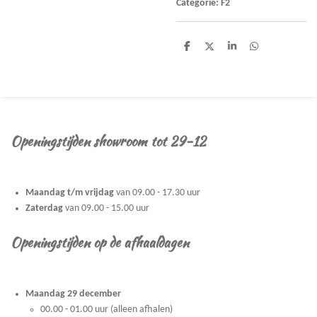
Categorie: F2
D
D
S
D
e
e
h
e
l
e
a
l
e
l
r
e
n
e
n
Openingstijden showroom tot 29-12
Maandag t/m vrijdag
van 09.00 - 17.30 uur
Zaterdag
van 09.00 - 15.00 uur
Openingstijden op de afhaaldagen
Maandag 29 december
00.00 - 01.00 uur (alleen afhalen)