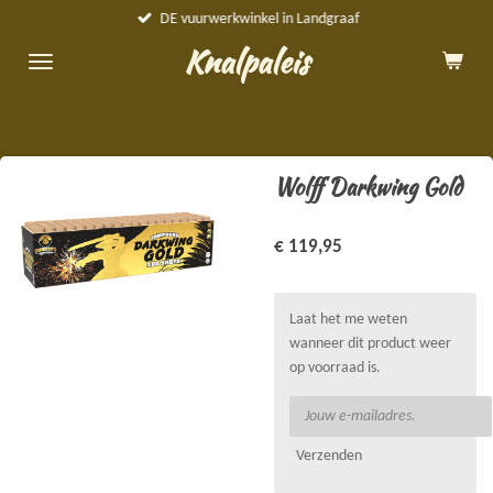
DE vuurwerkwinkel in Landgraaf
Ga
direct
Knalpaleis
naar
de
hoofdinhoud
Wolff Darkwing Gold
€ 119,95
Laat het me weten
wanneer dit product weer
op voorraad is.
Verzenden