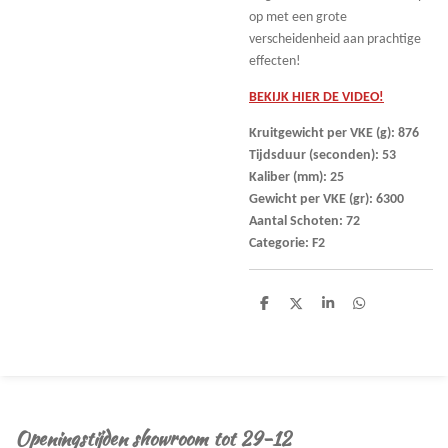
op met een grote
verscheidenheid aan prachtige
effecten!
BEKIJK HIER DE VIDEO!
Kruitgewicht per VKE (g): 876
Tijdsduur (seconden): 53
Kaliber (mm): 25
Gewicht per VKE (gr): 6300
Aantal Schoten: 72
Categorie: F2
D
D
S
D
e
e
h
e
l
e
a
l
e
l
r
e
n
e
n
Openingstijden showroom tot 29-12