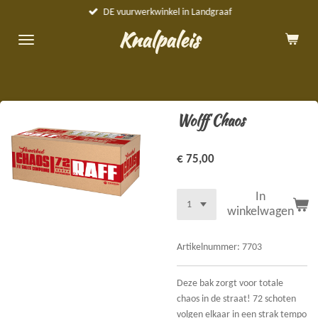
DE vuurwerkwinkel in Landgraaf
Ga
direct
Knalpaleis
naar
de
hoofdinhoud
Wolff Chaos
€ 75,00
In
winkelwagen
Artikelnummer:
7703
Deze bak zorgt voor totale
chaos in de straat! 72 schoten
volgen elkaar in een strak tempo