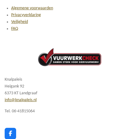
Algemene voorwaarden
Privacyverklaring
Veiligheid
FAQ
Knalpaleis
Heigank 92
6373 KT Landgraaf
info@knalpaleis.nl
Tel. 06-41815064
F