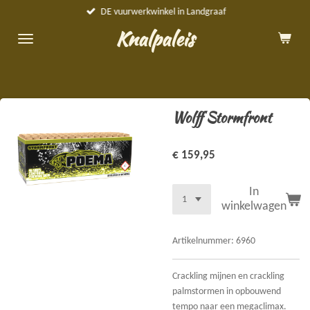
DE vuurwerkwinkel in Landgraaf
Ga
direct
Knalpaleis
naar
de
hoofdinhoud
Wolff Stormfront
€ 159,95
In
winkelwagen
Artikelnummer:
6960
Crackling mijnen en crackling
palmstormen in opbouwend
tempo naar een megaclimax.