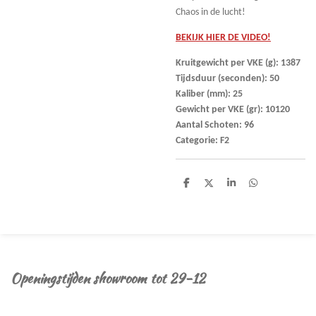
Chaos in de lucht!
BEKIJK HIER DE VIDEO!
Kruitgewicht per VKE (g): 1387
Tijdsduur (seconden): 50
Kaliber (mm): 25
Gewicht per VKE (gr): 10120
Aantal Schoten: 96
Categorie: F2
D
D
S
D
e
e
h
e
l
e
a
l
e
l
r
e
n
e
n
Openingstijden showroom tot 29-12