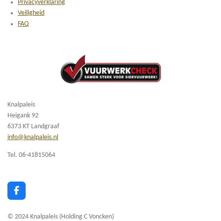
Privacyverklaring
Veiligheid
FAQ
Knalpaleis
Heigank 92
6373 KT Landgraaf
info@knalpaleis.nl
Tel. 06-41815064
F
a
c
© 2024 Knalpaleis (Holding C Voncken)
e