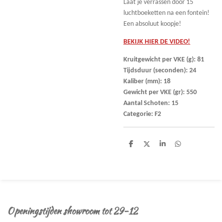
Laat je verrassen door 15
luchtboeketten na een fontein!
Een absoluut koopje!
BEKIJK HIER DE VIDEO!
Kruitgewicht per VKE (g): 81
Tijdsduur (seconden): 24
Kaliber (mm): 18
Gewicht per VKE (gr): 550
Aantal Schoten: 15
Categorie: F2
D
D
S
D
e
e
h
e
l
e
a
l
e
l
r
e
n
e
n
Openingstijden showroom tot 29-12