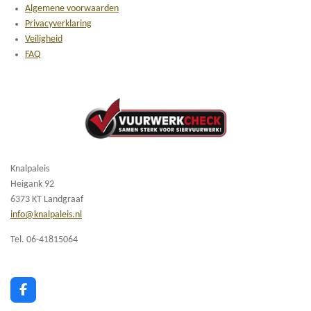
Algemene voorwaarden
Privacyverklaring
Veiligheid
FAQ
Knalpaleis
Heigank 92
6373 KT Landgraaf
info@knalpaleis.nl
Tel. 06-41815064
F
a