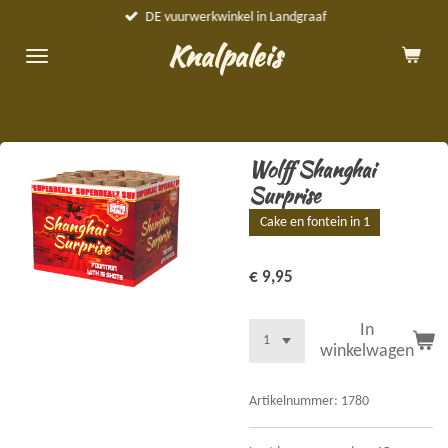
DE vuurwerkwinkel in Landgraaf
Ga
direct
Knalpaleis
naar
de
hoofdinhoud
Wolff Shanghai
Surprise
Cake en fontein in 1
€ 9,95
In
winkelwagen
Artikelnummer:
1780