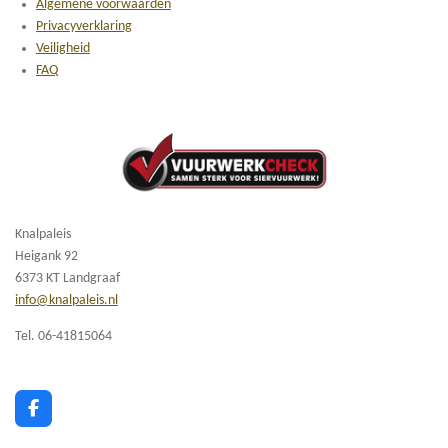
Algemene voorwaarden
Privacyverklaring
Veiligheid
FAQ
Knalpaleis
Heigank 92
6373 KT Landgraaf
info@knalpaleis.nl
Tel. 06-41815064
F
a
c