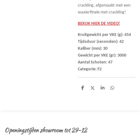
crackling, afgemaakt met een
waaierfinale met crackling!
BEKIJK HIER DE VIDEO!
Kruitgewicht per VKE (g): 454
Tijdsduur (seconden): 42
Kaliber (mm): 30
Gewicht per VKE (gr): 3000
Aantal Schoten: 47
Categorie: F2
D
D
S
D
e
e
h
e
l
e
a
l
e
l
r
e
n
e
n
Openingstijden showroom tot 29-12