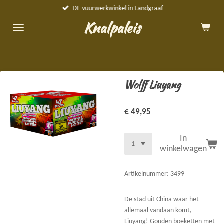
DE vuurwerkwinkel in Landgraaf
Ga
direct
Knalpaleis
naar
de
hoofdinhoud
Wolff Liuyang
€ 49,95
In
winkelwagen
Artikelnummer:
3499
De stad uit China waar het
allemaal vandaan komt,
Liuyang! Gouden boeketten met