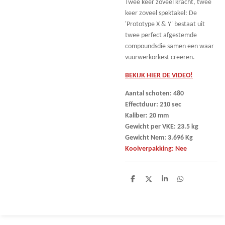
Twee keer zoveel kracht, twee
keer zoveel spektakel: De
'Prototype X & Y' bestaat uit
twee perfect afgestemde
compoundsdie samen een waar
vuurwerkorkest creëren.
BEKIJK HIER DE VIDEO!
Aantal schoten: 480
Effectduur: 210 sec
Kaliber: 20 mm
Gewicht per VKE: 23.5 kg
Gewicht Nem: 3.696 Kg
Kooiverpakking: Nee
D
D
S
D
e
e
h
e
l
e
a
l
e
l
r
e
n
e
n