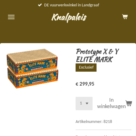
DE vuurwerkwinkel in Landgraaf
Ga
direct
Knalpaleis
naar
de
hoofdinhoud
Prototype X & Y
ELITE MARK
Exclusief
€ 299,95
In
winkelwagen
Artikelnummer:
8218