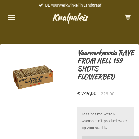
DE vuurwerkwinkel in Landgraaf
Ga
direct
Knalpaleis
naar
de
hoofdinhoud
Vuurwerkmania RAVE
FROM HELL 159
SHOTS
FLOWERBED
€ 249,00
€ 299,00
Laat het me weten
wanneer dit product weer
op voorraad is.