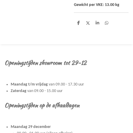
Gewicht per VKE: 13.00 kg
D
D
S
D
e
e
h
e
l
e
a
l
e
l
r
e
n
e
n
Openingstijden showroom tot 29-12
Maandag t/m vrijdag
van 09.00 - 17.30 uur
Zaterdag
van 09.00 - 15.00 uur
Openingstijden op de afhaaldagen
Maandag 29 december