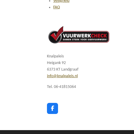
Veiligheid
FAQ
Knalpaleis
Heigank 92
6373 KT Landgraaf
info@knalpaleis.nl
Tel. 06-41815064
F
a
c
e
b