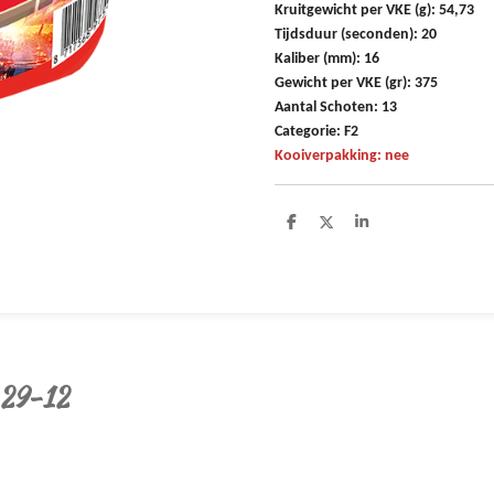
Kruitgewicht per VKE (g): 54,73
Tijdsduur (seconden): 20
Kaliber (mm): 16
Gewicht per VKE (gr): 375
Aantal Schoten: 13
Categorie: F2
Kooiverpakking: nee
D
D
S
e
e
h
l
e
a
e
l
r
n
e
 29-12