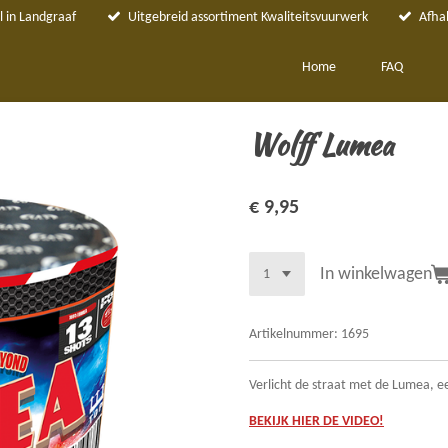
 in Landgraaf
Uitgebreid assortiment Kwaliteitsvuurwerk
Afha
Home
FAQ
Wolff Lumea
€ 9,95
In winkelwagen
Artikelnummer:
1695
Verlicht de straat met de Lumea, e
BEKIJK HIER DE VIDEO!