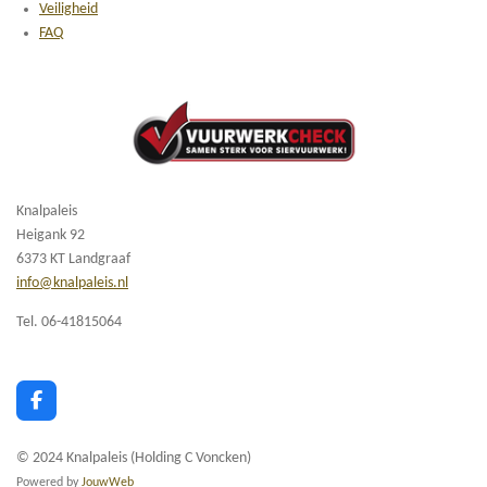
Veiligheid
FAQ
Knalpaleis
Heigank 92
6373 KT Landgraaf
info@knalpaleis.nl
Tel. 06-41815064
F
a
c
© 2024 Knalpaleis (Holding C Voncken)
e
b
Powered by
JouwWeb