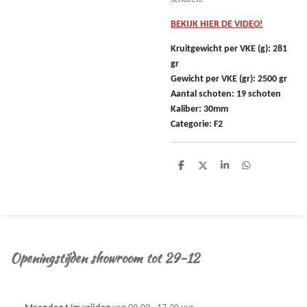
BEKIJK HIER DE VIDEO!
Kruitgewicht per VKE (g): 281
gr
Gewicht per VKE (gr): 2500 gr
Aantal schoten: 19 schoten
Kaliber: 30mm
Categorie: F2
D
D
S
D
e
e
h
e
l
e
a
l
e
l
r
e
n
e
n
Openingstijden showroom tot 29-12