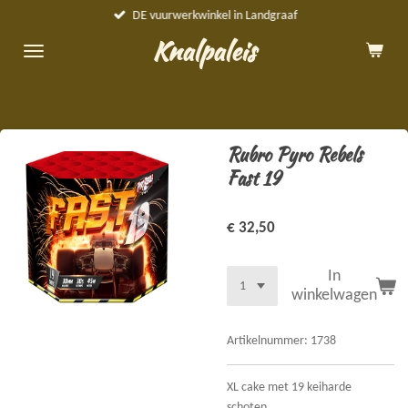
DE vuurwerkwinkel in Landgraaf
Ga
direct
Knalpaleis
naar
de
hoofdinhoud
Rubro Pyro Rebels
Fast 19
€ 32,50
In
winkelwagen
Artikelnummer:
1738
XL cake met 19 keiharde
schoten.