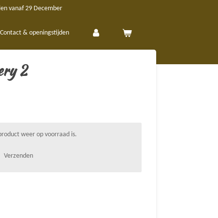
len vanaf 29 December
Contact & openingstijden
ery 2
roduct weer op voorraad is.
Verzenden