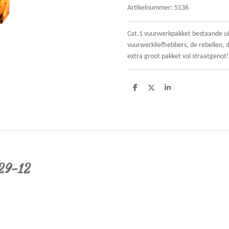
Artikelnummer:
5136
Cat.1 vuurwerkpakket bestaande uit
vuurwerkliefhebbers, de rebellen, 
extra groot pakket vol straatgenot!
D
D
S
e
e
h
l
e
a
e
l
r
n
e
 29-12