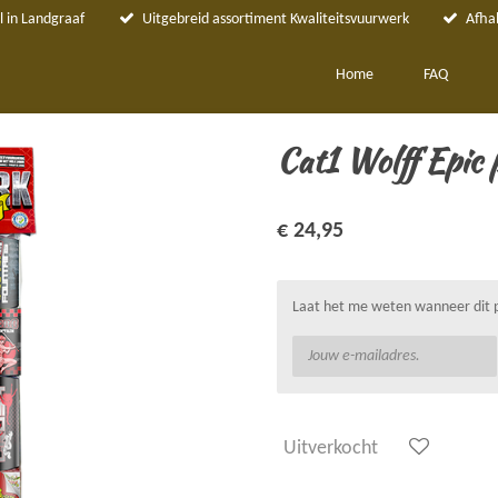
 in Landgraaf
Uitgebreid assortiment Kwaliteitsvuurwerk
Afha
Home
FAQ
Cat1 Wolff Epic 
€ 24,95
Laat het me weten wanneer dit p
Uitverkocht