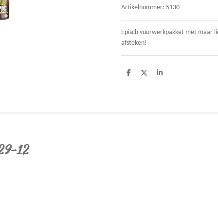
Artikelnummer:
5130
Episch vuurwerkpakket met maar lie
afsteken!
D
D
S
e
e
h
l
e
a
e
l
r
n
e
 29-12