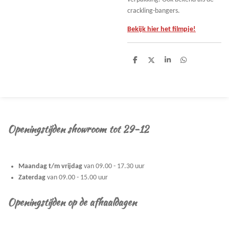
crackling-bangers.
Bekijk hier het filmpje!
D
D
S
D
e
e
h
e
l
e
a
l
e
l
r
e
n
e
n
Openingstijden showroom tot 29-12
Maandag t/m vrijdag
van 09.00 - 17.30 uur
Zaterdag
van 09.00 - 15.00 uur
Openingstijden op de afhaaldagen