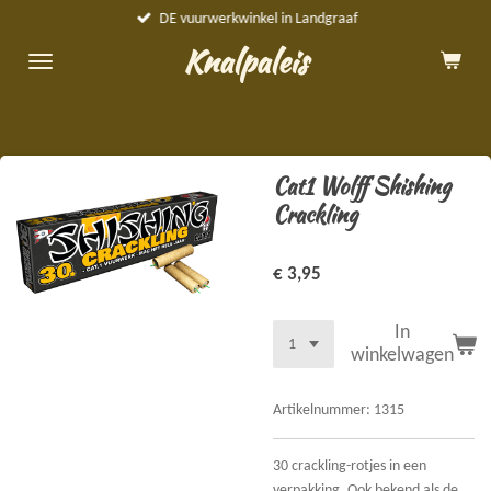
DE vuurwerkwinkel in Landgraaf
Ga
direct
Knalpaleis
naar
de
hoofdinhoud
Cat1 Wolff Shishing
Crackling
€ 3,95
In
winkelwagen
Artikelnummer:
1315
30 crackling-rotjes in een
verpakking. Ook bekend als de