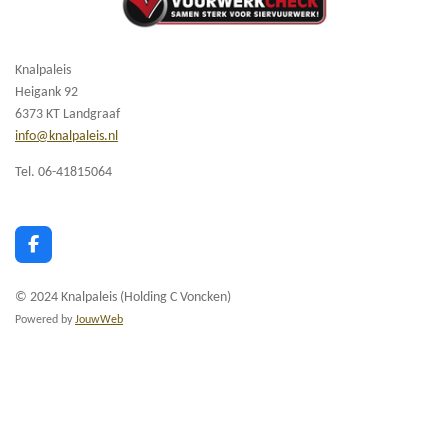
Knalpaleis
Heigank 92
6373 KT Landgraaf
info@knalpaleis.nl
Tel. 06-41815064
F
a
c
© 2024 Knalpaleis (Holding C Voncken)
e
b
Powered by
JouwWeb
o
o
k