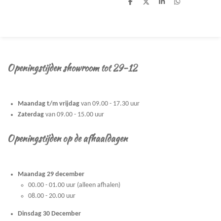
D
D
S
D
e
e
h
e
l
e
a
l
e
l
r
e
n
e
n
Openingstijden showroom tot 29-12
Maandag t/m vrijdag
van 09.00 - 17.30 uur
Zaterdag
van 09.00 - 15.00 uur
Openingstijden op de afhaaldagen
Maandag 29 december
00.00 - 01.00 uur (alleen afhalen)
08.00 - 20.00 uur
Dinsdag 30 December