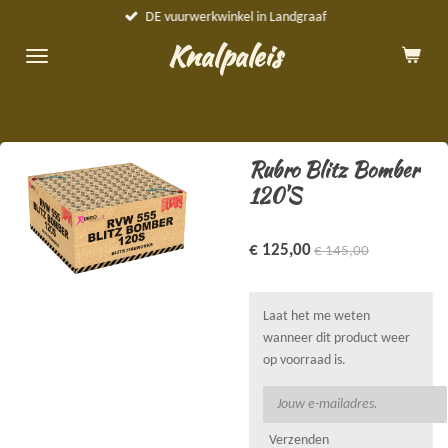
DE vuurwerkwinkel in Landgraaf
Ga
direct
Knalpaleis
naar
de
hoofdinhoud
Rubro Blitz Bomber
120'S
€ 125,00
€ 145,00
Laat het me weten
wanneer dit product weer
op voorraad is.
Verzenden