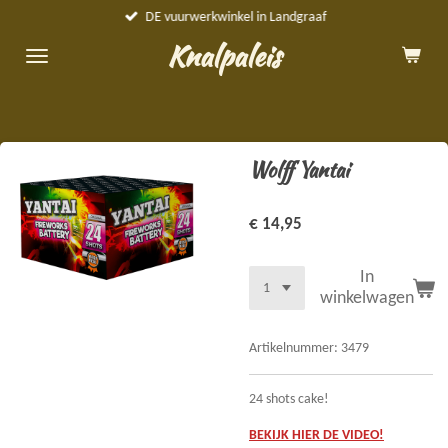
DE vuurwerkwinkel in Landgraaf
Ga
direct
Knalpaleis
naar
de
hoofdinhoud
Wolff Yantai
€ 14,95
In
winkelwagen
Artikelnummer:
3479
24 shots cake!
BEKIJK HIER DE VIDEO!