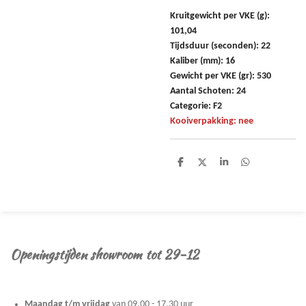
Kruitgewicht per VKE (g):
101,04
Tijdsduur (seconden): 22
Kaliber (mm): 16
Gewicht per VKE (gr): 530
Aantal Schoten: 24
Categorie: F2
Kooiverpakking: nee
D
D
S
D
e
e
h
e
l
e
a
l
e
l
r
e
n
e
n
Openingstijden showroom tot 29-12
Maandag t/m vrijdag
van 09.00 - 17.30 uur