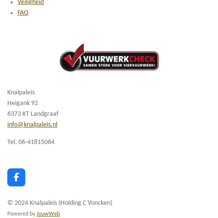
Veiligheid
FAQ
Knalpaleis
Heigank 92
6373 KT Landgraaf
info@knalpaleis.nl
Tel. 06-41815064
F
a
c
© 2024 Knalpaleis (Holding C Voncken)
e
b
Powered by
JouwWeb