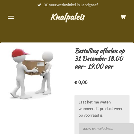
DE vuurwerkwinkel in Landgraaf
Ga
direct
Knalpaleis
naar
de
hoofdinhoud
Bestelling afhalen op
31 December 18.00
uur- 19.00 uur
€ 0,00
Laat het me weten
wanneer dit product weer
op voorraad is.