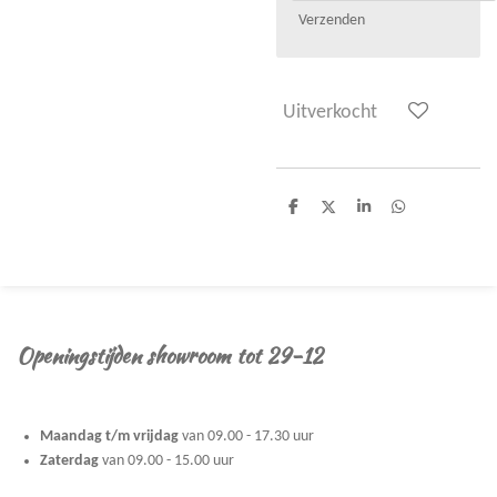
Verzenden
Uitverkocht
D
D
S
D
e
e
h
e
l
e
a
l
e
l
r
e
n
e
n
Openingstijden showroom tot 29-12
Maandag t/m vrijdag
van 09.00 - 17.30 uur
Zaterdag
van 09.00 - 15.00 uur