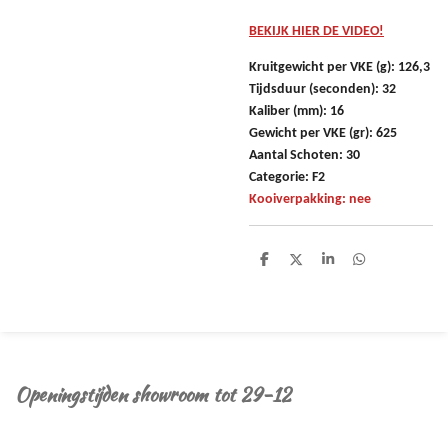
BEKIJK HIER DE VIDEO!
Kruitgewicht per VKE (g): 126,3
Tijdsduur (seconden): 32
Kaliber (mm): 16
Gewicht per VKE (gr): 625
Aantal Schoten: 30
Categorie: F2
Kooiverpakking: nee
D
D
S
D
e
e
h
e
l
e
a
l
e
l
r
e
n
e
n
Openingstijden showroom tot 29-12