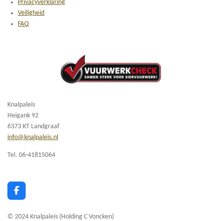
Privacyverklaring
Veiligheid
FAQ
Knalpaleis
Heigank 92
6373 KT Landgraaf
info@knalpaleis.nl
Tel. 06-41815064
F
a
c
© 2024 Knalpaleis (Holding C Voncken)
e