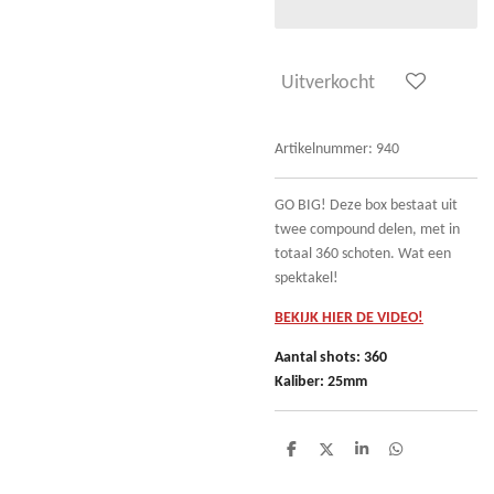
Uitverkocht
Artikelnummer:
940
GO BIG! Deze box bestaat uit
twee compound delen, met in
totaal 360 schoten. Wat een
spektakel!
BEKIJK HIER DE VIDEO!
Aantal shots: 360
Kaliber: 25mm
D
D
S
D
e
e
h
e
l
e
a
l