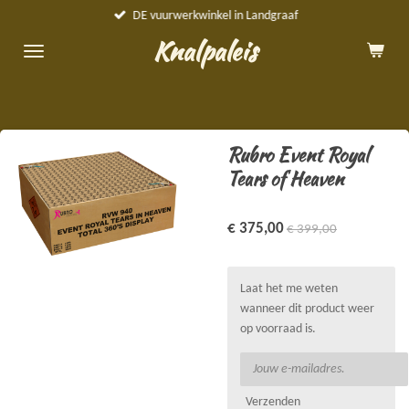
DE vuurwerkwinkel in Landgraaf
Ga
direct
Knalpaleis
naar
de
hoofdinhoud
Rubro Event Royal
Tears of Heaven
€ 375,00
€ 399,00
Laat het me weten
wanneer dit product weer
op voorraad is.
Verzenden