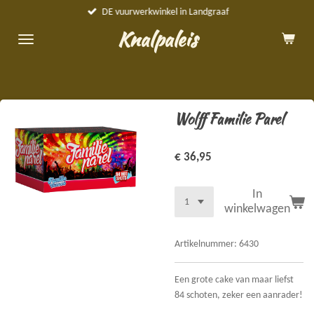
DE vuurwerkwinkel in Landgraaf
Ga
direct
Knalpaleis
naar
de
hoofdinhoud
Wolff Familie Parel
€ 36,95
In
winkelwagen
Artikelnummer:
6430
Een grote cake van maar liefst
84 schoten, zeker een aanrader!