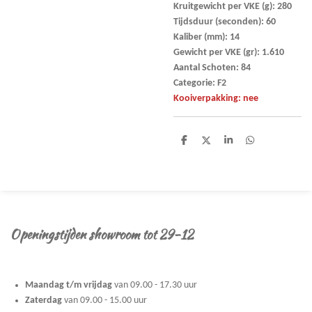
Kruitgewicht per VKE (g): 280
Tijdsduur (seconden): 60
Kaliber (mm): 14
Gewicht per VKE (gr): 1.610
Aantal Schoten: 84
Categorie: F2
Kooiverpakking: nee
D
D
S
D
e
e
h
e
l
e
a
l
e
l
r
e
n
e
n
Openingstijden showroom tot 29-12
Maandag t/m vrijdag
van 09.00 - 17.30 uur
Zaterdag
van 09.00 - 15.00 uur