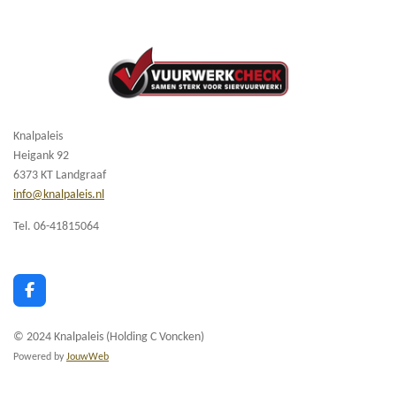
Knalpaleis
Heigank 92
6373 KT Landgraaf
info@knalpaleis.nl
Tel. 06-41815064
F
a
c
© 2024 Knalpaleis (Holding C Voncken)
e
b
Powered by
JouwWeb
o
o
k