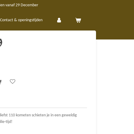
len vanaf 29 December
Contact & openingstijden
d
liefst 110 kometen schieten je in een geweldig
ie-tijd!