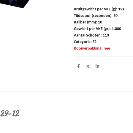
Kruitgewicht per VKE (g): 121
Tijdsduur (seconden): 30
Kaliber (mm): 10
Gewicht per VKE (gr): 1.000
Aantal Schoten: 110
Categorie: F2
Kooiverpakking: nee
D
D
S
e
e
h
l
e
a
e
l
r
n
e
 29-12