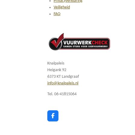
Privacyverklaring
Veiligheid
FAQ
Knalpaleis
Heigank 92
6373 KT Landgraaf
info@knalpaleis.nl
Tel. 06-41815064
F
a
c
e