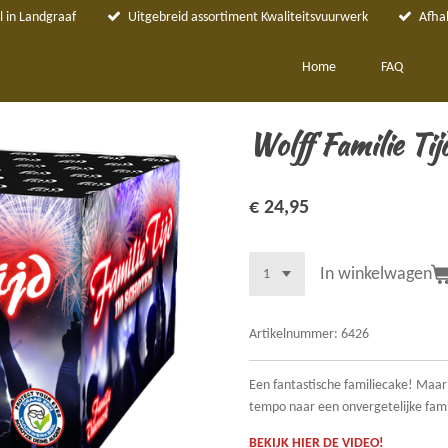
 in Landgraaf
Uitgebreid assortiment Kwaliteitsvuurwerk
Afha
Home
FAQ
Wolff Familie Tij
€ 24,95
In winkelwagen
Artikelnummer:
6426
Een fantastische familiecake! Maar
tempo naar een onvergetelijke famil
BEKIJK HIER DE VIDEO!