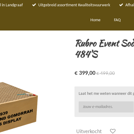
 in Landgraaf
Uitgebreid assortiment Kwaliteitsvuurwerk
Afha
Home
FAQ
Rubro Event Sod
484'S
€ 399,00
€ 499,00
Laat het me weten wanneer dit p
Uitverkocht