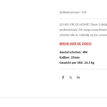
Artikelnummer:
939
GO BIG OR GO HOME! Deze 3-delige
professionals! Dit mega-assortimen
schoten die er volledig op los ram
BEKIJK HIER DE VIDEO!
Aantal schoten: 484
Kaliber: 25mm
Gewicht per VKE: 24.5 kg
D
D
S
e
e
h
l
e
a
e
l
r
n
e