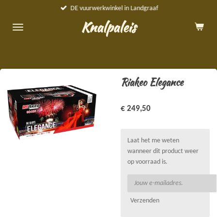
DE vuurwerkwinkel in Landgraaf
Ga
direct
Knalpaleis
naar
de
hoofdinhoud
Riakeo Elegance
€ 249,50
Laat het me weten
wanneer dit product weer
op voorraad is.
Verzenden