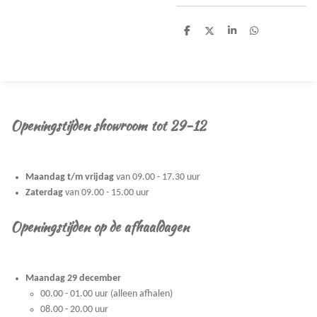
D
D
S
D
e
e
h
e
l
e
a
l
e
l
r
e
n
e
n
Openingstijden showroom tot 29-12
Maandag t/m vrijdag
van 09.00 - 17.30 uur
Zaterdag
van 09.00 - 15.00 uur
Openingstijden op de afhaaldagen
Maandag 29 december
00.00 - 01.00 uur (alleen afhalen)
08.00 - 20.00 uur